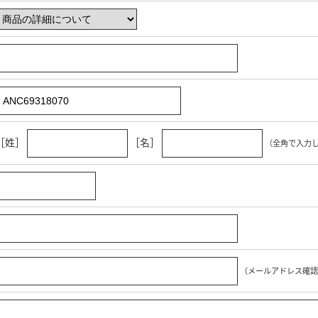
［姓］
［名］
（全角で入力
（メールアドレス確認