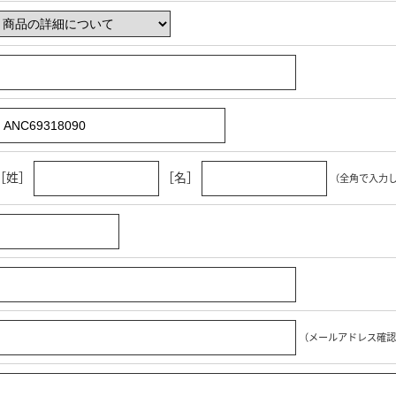
［姓］
［名］
（全角で入力
（メールアドレス確認