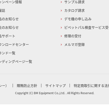
ャンペーン情報
サンプル請求
報誌
カタログ請求
品のお知らせ
デモ機の申し込み
社のお知らせ
ピペットパル検査サービス受
品サポート
修理の受付
ウンロードセンター
メルマガ登録
ランド一覧
ンディングページ一覧
シー）
贈賄防止方針
サイトマップ
特定商取引に関する法
Copyright (C) BM Equipment Co.,Ltd. . All Rights Reserved.