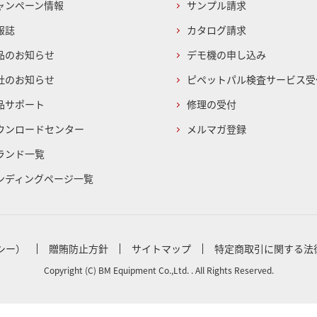
ャンペーン情報
サンプル請求
報誌
カタログ請求
品のお知らせ
デモ機の申し込み
社のお知らせ
ピペットパル検査サービス受
品サポート
修理の受付
ウンロードセンター
メルマガ登録
ランド一覧
ンディングページ一覧
シー）
贈賄防止方針
サイトマップ
特定商取引に関する法
Copyright (C) BM Equipment Co.,Ltd. . All Rights Reserved.