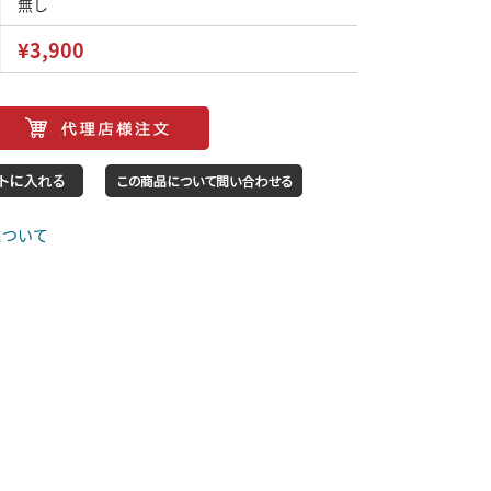
無し
¥3,900
について