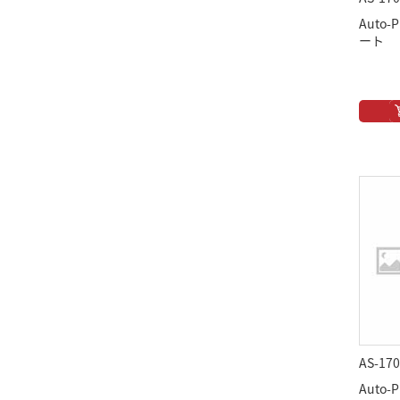
Auto
ート
AS-170
Auto