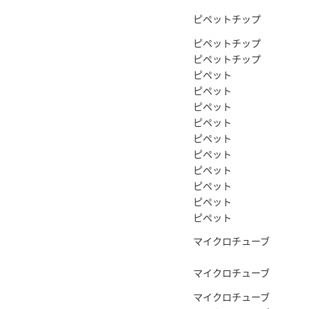
ピペットチップ
ピペットチップ
ピペットチップ
ピペット
ピペット
ピペット
ピペット
ピペット
ピペット
ピペット
ピペット
ピペット
ピペット
マイクロチューブ
マイクロチューブ
マイクロチューブ