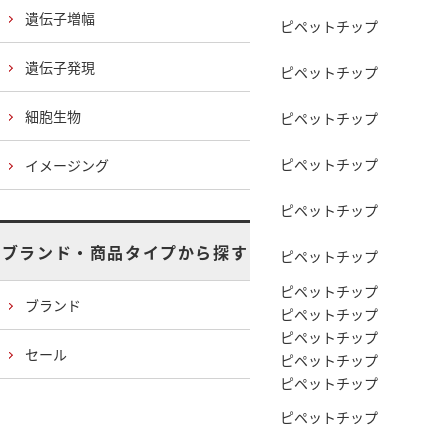
遺伝子増幅
ピペットチップ
遺伝子発現
ピペットチップ
細胞生物
ピペットチップ
ピペットチップ
イメージング
ピペットチップ
ブランド・商品タイプから探す
ピペットチップ
ピペットチップ
ブランド
ピペットチップ
ピペットチップ
セール
ピペットチップ
ピペットチップ
ピペットチップ