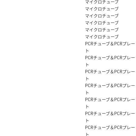
マイクロチューブ
マイクロチューブ
マイクロチューブ
マイクロチューブ
マイクロチューブ
マイクロチューブ
PCRチューブ＆PCRプレー
ト
PCRチューブ＆PCRプレー
ト
PCRチューブ＆PCRプレー
ト
PCRチューブ＆PCRプレー
ト
PCRチューブ＆PCRプレー
ト
PCRチューブ＆PCRプレー
ト
PCRチューブ＆PCRプレー
ト