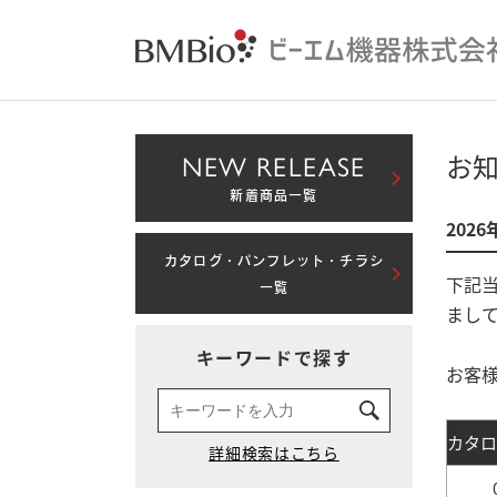
NEW RELEASE
お
新着商品一覧
202
カタログ・パンフレット・チラシ
下記
一覧
まし
キーワードで探す
お客
カタロ