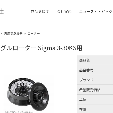
商品を探す
会社案内
ニュース・トピック
>
汎用実験機器
>
ローター
グルローター Sigma 3-30KS用
商品名
品目番号
ブランド
希望販売価格
単位
在庫