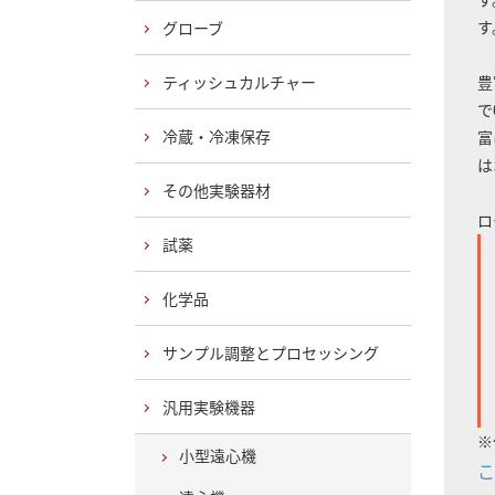
す
グローブ
ティッシュカルチャー
豊
で
冷蔵・冷凍保存
富
は
その他実験器材
ロ
試薬
化学品
サンプル調整とプロセッシング
汎用実験機器
※
小型遠心機
こ