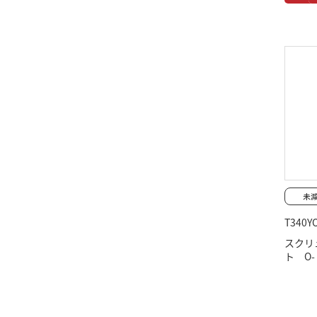
T340Y
スクリ
ト O