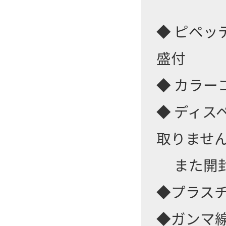
◆ ピペ
盛付
◆ カラ
◆ ディ
取りませ
また開封
◆プラス
◆ガンマ