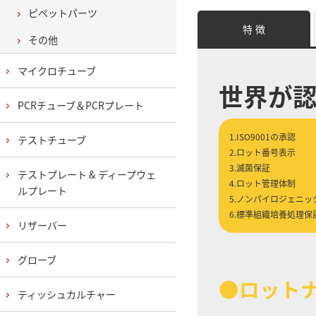
ピペットパーツ
特 徴
その他
マイクロチューブ
世界が
PCRチューブ＆PCRプレート
1.ISO9001の承認
テストチューブ
2.ロット番号表示
3.滅菌保証
テストプレート & ディープウェ
4.ロット管理体制
ルプレート
5.ノンパイロジェニッ
6.標準組織培養処理保
リザーバー
グローブ
●ロット
ティッシュカルチャー