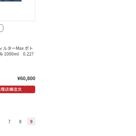
ルターMax ボト
1000ml 0.22?
¥60,800
7
8
9