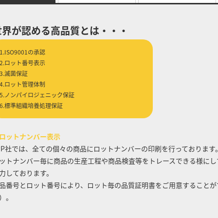
世界が認める高品質とは・・・
1.ISO9001の承認
2.ロット番号表示
3.滅菌保証
4.ロット管理体制
5.ノンパイロジェニック保証
6.標準組織培養処理保証
ロットナンバー表示
PP社では、全ての個々の商品にロットナンバーの印刷を行っております
ットナンバー毎に商品の生産工程や商品検査等をトレースできる様にし
力しております。
品番号とロット番号により、ロット毎の品質証明書をご用意することが
）。