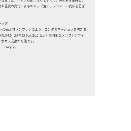
の位置では、ロック状態になりますので、微開封を維持し、
力や温度の変化によるキャップ落下、フラスコの変形を防ぎ
ャップ
2μmの疎水性メンブレンにより、コンタミネーションを防ぎま
速4.5（LPM13.7cm2/13.5psi）が可能なメンブレンフィ
一なガス交換が可能です。
付いています。