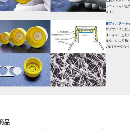
抵抗ストッパー
フラスコ内の圧
ます。
●フィルターキ
ポアサイズ0.2
す。また、空気の流
ルターにより均
VENTマークも
商品