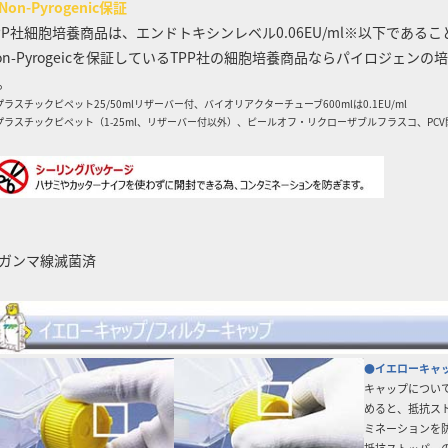
Non-Pyrogenic保証
PP社細胞培養商品は、エンドトキシンレベル0.06EU/ml※以下である
on-Pyrogeicを保証しているTPP社の細胞培養商品ならパイロジェ
。
プラスチックピペット25/50mlリザーバー付、バイオリアクターチューブ600mlは0.1EU/ml
プラスチックピペット（1-25ml、リザーバー付以外）、ピールオフ・リクローザブルフラスコ、PCV関
ガンマ線滅菌済
●イエローキャ
キャップについて
めると、抵抗ス
ミネーションを