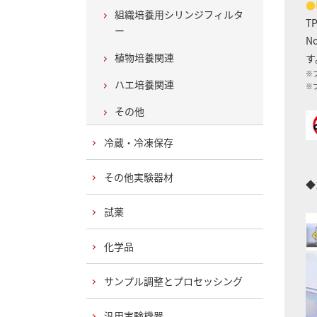
●
組織培養用シリンジフィルタ
T
ー
N
植物培養関連
す
※
ハエ培養関連
※
その他
冷蔵・冷凍保存
その他実験器材
◆
試薬
化学品
サンプル調整とプロセッシング
汎用実験機器