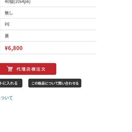
40個(10x4pk)
無し
PE
黄
¥6,800
について