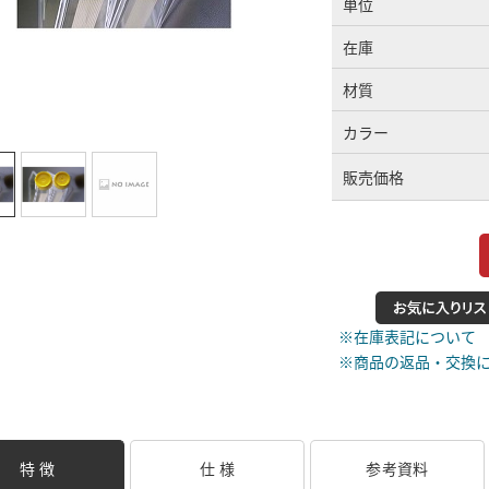
単位
在庫
材質
カラー
販売価格
※在庫表記について
※商品の返品・交換
特 徴
仕 様
参考資料