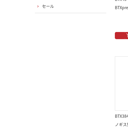
セール
BTXp
BTX38
ノギス