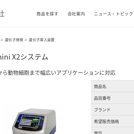
商品を探す
会社案内
ニュース・トピック
>
遺伝子発現
>
遺伝子導入装置
mini X2システム
から動物細胞まで幅広いアプリケーションに対応
商品名
品目番号
ブランド
希望販売価格
単位