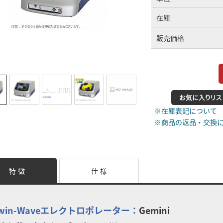
在庫
販売価格
※在庫表記について
※商品の返品・交換
特 徴
仕 様
win-Waveエレクトロポレーター：
Gemini