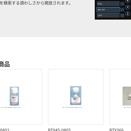
を検索する煩わしさから開放されます。
商品
-0802
BTX45-0805
BTX366