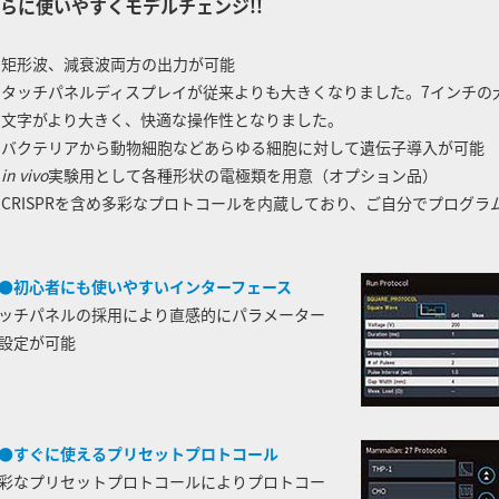
らに使いやすくモデルチェンジ!!
 矩形波、減衰波両方の出力が可能
 タッチパネルディスプレイが従来よりも大きくなりました。7インチ
字がより大きく、快適な操作性となりました。
 バクテリアから動物細胞などあらゆる細胞に対して遺伝子導入が可能
◆
in vivo
実験用として各種形状の電極類を用意（オプション品）
 CRISPRを含め多彩なプロトコールを内蔵しており、ご自分でプログ
●初心者にも使いやすいインターフェース
ッチパネルの採用により直感的にパラメーター
設定が可能
●すぐに使えるプリセットプロトコール
彩なプリセットプロトコールによりプロトコー